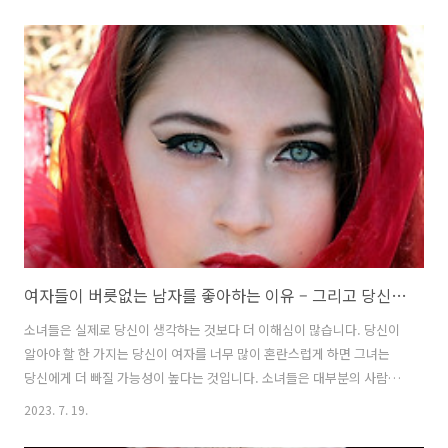
네요. 2층에 4인 테이블이 4개이고 공간도 넉넉하네요. 2층 공간인데 전
체적으로 넓고 좋아요. 아주 맛깔스럽고 보기도 좋지 않나요? 친절한 직
원분이 직접 구워주셔서 더 좋았어요. ㅎㅎ 최고의 식감과 한우곱창의 풍
미가 끝내줘요. 굿굿 더 말이 필요없는듯.... 술맛 땅기는 한우곱창 추천
드립니다. 꼭 방문해서 드셔보세요. 내돈내고 직접 먹은 후기 입니다.
https://pilgu.co.kr/ 필구양곱창 - 대구양곱창맛집/특양구이/..
여자들이 버릇없는 남자를 좋아하는 이유 – 그리고 당신도 매혹적인 나쁜 남자가 될 수 있는 방법
소녀들은 실제로 당신이 생각하는 것보다 더 이해심이 많습니다. 당신이
알아야 할 한 가지는 당신이 여자를 너무 많이 혼란스럽게 하면 그녀는
당신에게 더 빠질 가능성이 높다는 것입니다. 소녀들은 대부분의 사람들
보다 요구 사항이 많은 남성에게 매력을 느끼는 경향이 있으며 “나쁜 소
2023. 7. 19.
년”으로 분류됩니다. 그러나 주말을 집에서 혼자 보내는 사람이라면 억