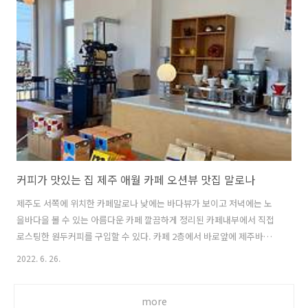
생율과 사망률의 차이)은 감소했다. 일부 분석가들은 이 발견에 이의를
제기하지만 중국 정부는 이 정책으로 인해 약 4억 명의 출생이 방지된 것
으로 추산했습니다. 일반적으로 아들이 딸보다 선호됨에 따라 중국의 전
반적인 성비는 남성에게 편중되었습니다. 2016년에는 남성이 여성..
커피가 맛있는 집 제주 애월 카페 오션뷰 맛집 말로나
제주도 서쪽에 위치한 카페말로나 낮에는 바다뷰가 보이고 저녁에는 노
을바다을 볼 수 있는 아름다운 카페 깔끔하게 정리된 카페내부에서 직접
로스팅한 원두커피를 구입할 수 있다. 카페 2층에서 바로앞에 제주바다
가 보인다. 카페2층 테라서에서 아름다운 제주의 바다를 볼 수 있다. 심
2022. 6. 26.
플한 디자인으로 복잡하지 않고 정돈된 느낌 참 좋다. 공간이 넓어서 편
하게 마음껏 카페를 즐길 수 있다. 카페에 굉장히 큰 잔디정원이 있어서
more
애완견동반이 가능해서 너무 편하다. 제주 감성이 있는 제주 돌담.. 맛지