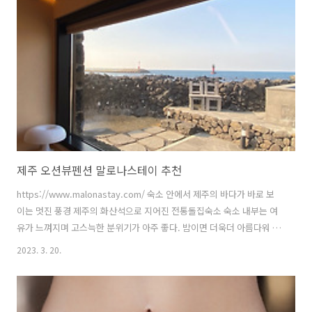
주의를 기울일 수도 있다는 것입니다. 이것은 생 고양이 사료가 고양이
병동을 위한 통조림 사료 또는 사료보다 더 나은지에 대한 논란을 조사할
때 특히 그렇습니다. 요즘 우리나라를 돌아보면 너무 많은 사람들이 과체
중이 된 후 비만으로 인한 결과적인 고통과 건강에 해로운 영향을 처리해
야 하는 것을..
제주 오션뷰펜션 말로나스테이 추천
https://www.malonastay.com/ 숙소 안에서 제주의 바다가 바로 보
이는 멋진 풍경 제주의 화산석으로 지어진 전통돌집숙소 숙소 내부는 여
유가 느껴지며 고스늑한 분위기가 아주 좋다. 밤이면 더욱더 아름다워 지
는 말로나스테이 https://www.malonastay.com/ 말로나스테이-제주
2023. 3. 20.
서쪽펜션/제주바다뷰숙소/제주감성민박/제주독채민박/오션뷰 제주한
림감성민박 말로나스테이는 제주의 오래된 작은 포구가 문 앞에 있고 창
문 밖으로는 바다가 펼쳐져 있습니다. 제주독채민박, 제주바다뷰숙소,애
월오션뷰펜션 www.malonastay.com