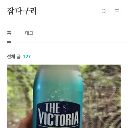
본문 바로가기
잡다구리
홈
태그
전체 글
127