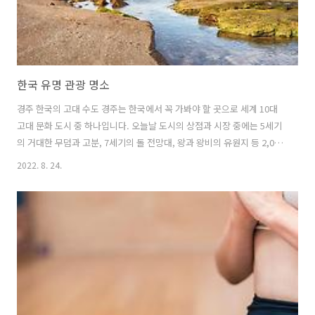
한국 유명 관광 명소
경주 한국의 고대 수도 경주는 한국에서 꼭 가봐야 할 곳으로 세계 10대
고대 문화 도시 중 하나입니다. 오늘날 도시의 상점과 시장 중에는 5세기
의 거대한 무덤과 고분, 7세기의 돌 전망대, 왕과 왕비의 유원지 등 2,000
년 역사의 많은 흔적을 찾을 수 있습니다. 서기 674년에 제작된 안압지.
2022. 8. 24.
경주의 다른 지역에는 우아한 탑과 유서 깊은 목조 불교 사원이 있으며
수많은 산책로가 도시의 남쪽을 지배하는 신성한 남산의 비탈로 이어집
니다. 국립 공원에서 하이킹 한국은 흥미진진한 국립공원으로 가득차 있
습니다. 모든 곳이 명확하게 표시된 산책로가 교차하고 있으며 좋은 야영
장(가끔 산장도 있음)이 점재하고 있습니다. 작물의 크림은 설악산, 특히
내설악(내설악)은 숲이 우거진 봉우리, 강, 폭포, 불교 사찰이 일..