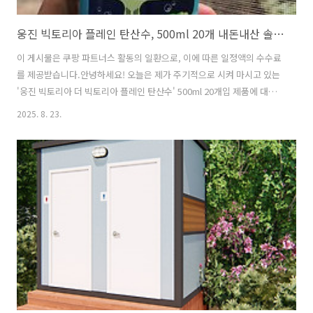
웅진 빅토리아 플레인 탄산수, 500ml 20개 내돈내산 솔직 후기!
이 게시물은 쿠팡 파트너스 활동의 일환으로, 이에 따른 일정액의 수수료
를 제공받습니다.안녕하세요! 오늘은 제가 주기적으로 시켜 마시고 있는
'웅진 빅토리아 더 빅토리아 플레인 탄산수' 500ml 20개입 제품에 대한
솔직 후기를 가져왔어요. 탄산수를 좋아해서 여러 브랜드 제품을 마셔봤
2025. 8. 23.
는데, 결국 정착하게 된 제품이랍니다.탄산감: 강력한 탄산이 목을 톡 쏘
는 매력탄산수를 마실 때 가장 중요하게 생각하는 게 바로 탄산감인데요.
웅진 빅토리아 탄산수는 정말 실망시키지 않아요. 뚜껑을 따자마자 '치익
~'하는 경쾌한 소리와 함께 목구멍을 시원하게 톡 쏘는 강한 탄산이 느껴
집니다. 흔히 말하는 '지속력'도 꽤 좋은 편이라, 한 모금씩 천천히 마셔
도 마지막까지 탄산이 살아있어 만족스러워요. 탄산이 약해서 아쉬웠던
경..